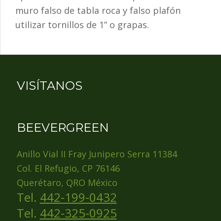
muro falso de tabla roca y falso plafón
utilizar tornillos de 1” o grapas.
VISÍTANOS
BEEVERGREEN
Anillo Vial II Fray Junipero Serra 11384
Col. El Refugio, CP 76146
Querétaro, QRO México
Tel.
442-199-0432
Tel.
442-325-0925