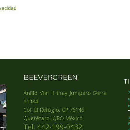
ivacidad
BEEVERGREEN
T
Anillo Vial II Fray Junipero Serra
7
t
11384
e
Col. El Refugio, CP 76146
¿
Querétaro, QRO México
p
Tel.
442-199-0432
F