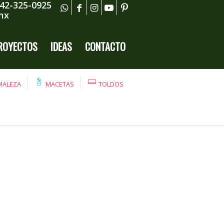
442-325-0925
mx
ROYECTOS
IDEAS
CONTACTO
MALEZA
MACETAS
TOLDOS