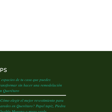
IPS
 espacios de tu casa que puedes
ransformar sin hacer una remodelación
n Querétaro
Cómo elegir el mejor revestimiento para
aredes en Querétaro? Papel tapiz, Piedra
lexible Murano o muro verde