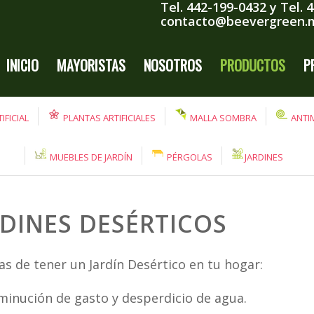
Tel. 442-199-0432
y
Tel. 
contacto@beevergreen.
INICIO
MAYORISTAS
NOSOTROS
PRODUCTOS
P
IFICIAL
PLANTAS ARTIFICIALES
MALLA SOMBRA
ANTI
MUEBLES DE JARDÍN
PÉRGOLAS
JARDINES
RDINES DESÉRTICOS
as de tener un Jardín Desértico en tu hogar:
minución de gasto y desperdicio de agua.