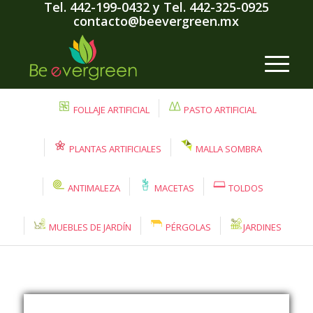
Tel. 442-199-0432
y
Tel. 442-325-0925
contacto@beevergreen.mx
FOLLAJE ARTIFICIAL
PASTO ARTIFICIAL
PLANTAS ARTIFICIALES
MALLA SOMBRA
ANTIMALEZA
MACETAS
TOLDOS
MUEBLES DE JARDÍN
PÉRGOLAS
JARDINES